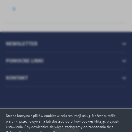
NEWSLETTER
POMOCNE LINKI
KONTAKT
Strona korzysta z plików cookies w celu realizacji usług. Możesz określić
Odwiedzin: 108582
warunki przechowywania lub dostępu do plików cookies klikając przycisk
Ustawienia. Aby dowiedzieć się więcej zachęcamy do zapoznania się z